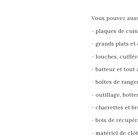
Vous pouvez aussi
- plaques de cui
- grands plats et
- louches, cuillè
- batteur et tout
- boîtes de rang
- outillage, bott
- charrettes et b
- bois de récupér
- matériel de clôt