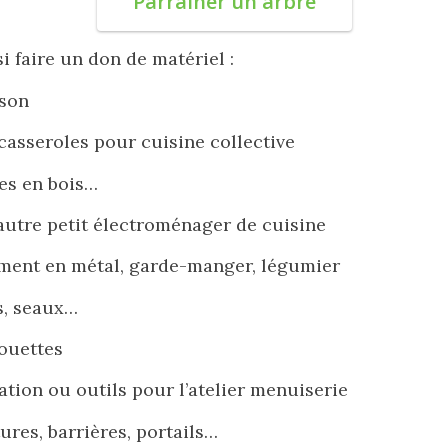
Parrainer un arbre
 faire un don de matériel :
sson
 casseroles pour cuisine collective
res en bois…
 autre petit électroménager de cuisine
ement en métal, garde-manger, légumier
es, seaux…
rouettes
ation ou outils pour l’atelier menuiserie
ures, barrières, portails…