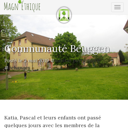
Ouv
Communauté Beuggen
Posté le 3 mai 2019
#
habitat participatif
#
échanges
Katia, Pascal et leurs enfants ont passé
quelques jours avec les membres de la