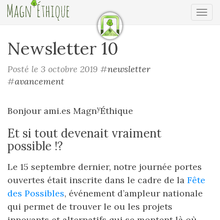
Ouv
Newsletter 10
Posté le 3 octobre 2019
#
newsletter
#
avancement
y
Bonjour ami.es Magn
Éthique
Et si tout devenait vraiment
possible !?
Le 15 septembre dernier, notre journée portes
ouvertes était inscrite dans le cadre de la
Fête
des Possibles
, événement d’ampleur nationale
qui permet de trouver le ou les projets
innovants et alternatifs qui se montent là où