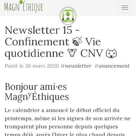
Ouv
Newsletter 15 -
Confinement 🍃 Vie
quotidienne 🦒 CNV 🐺
Posté le 26 mars 2020
#
newsletter
#
avancement
Bonjour ami·es
y
Magn
Éthiques
Le calendrier a annoncé le début officiel du
printemps, même si les signes de son arrivée ne
trompaient plus personne depuis quelques
temps déjà, après l’hiver le plus chaud depuis