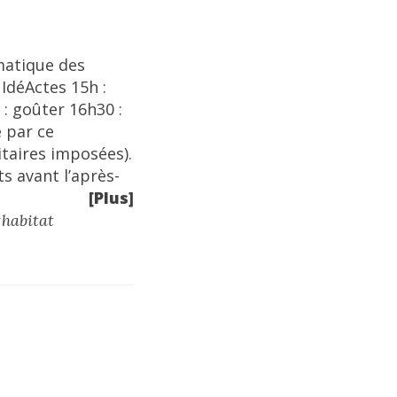
matique des
 IdéActes 15h :
: goûter 16h30 :
e par ce
itaires imposées).
s avant l’après-
[Plus]
#
habitat