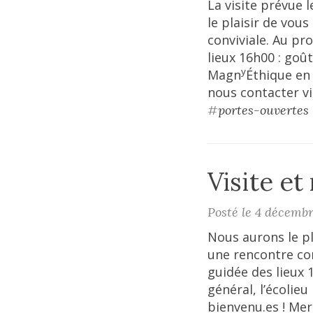
La visite prévue 
le plaisir de vou
conviviale. Au pr
lieux 16h00 : goût
y
Magn
Éthique en 
nous contacter vi
#
portes-ouvertes
Visite et
Posté le 4 décemb
Nous aurons le pl
une rencontre con
guidée des lieux 
général, l’écolie
bienvenu.es ! Mer