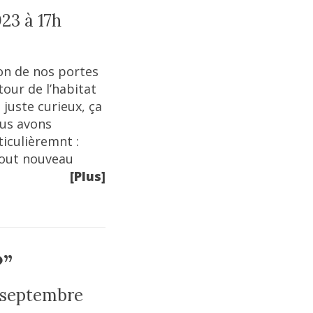
23 à 17h
on de nos portes
our de l’habitat
juste curieux, ça
ous avons
ticulièremnt :
tout nouveau
[Plus]
?”
2 septembre