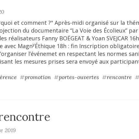
20
urquoi et comment ?" Après-midi organisé sur la thé
projection du documentaire “La Voie des Écolieux” par
les réalisateurs Fanny BOËGEAT & Yoan SVEJCAR 16h 
y
re avec Magn
Éthique 18h : fin Inscription obligatoir
d’organiser l’événemet en respectant les normes san
ant les mesures prises sera envoyé aux participant
érence
#
promotion
#
portes-ouvertes
#
rencontre
 rencontre
re 2019