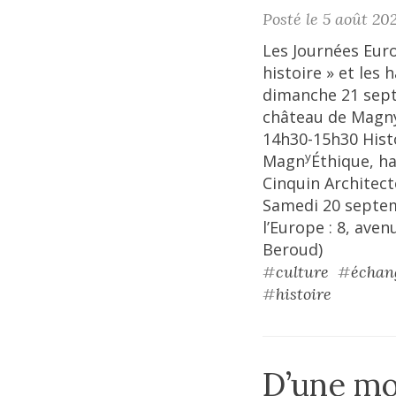
Posté le 5 août 20
Les Journées Eur
histoire » et les
dimanche 21 sept
château de Magny
14h30-15h30 Hist
y
Magn
Éthique, h
Cinquin Architec
Samedi 20 septem
l’Europe : 8, ave
Beroud)
#
culture
#
échan
#
histoire
D’une mo