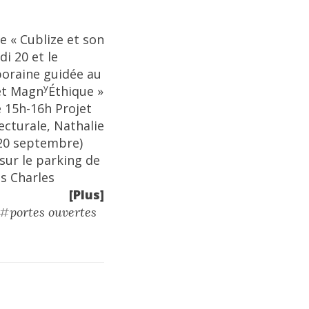
 « Cublize et son
i 20 et le
oraine guidée au
y
jet Magn
Éthique »
 15h-16h Projet
cturale, Nathalie
 20 septembre)
ur le parking de
es Charles
[Plus]
#
portes ouvertes