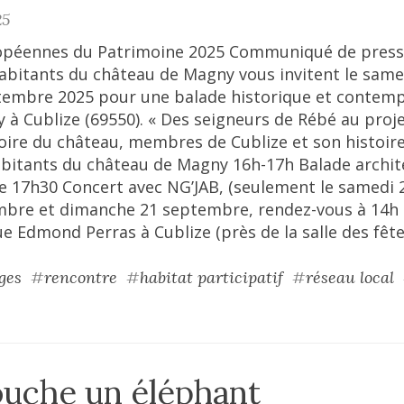
25
opéennes du Patrimoine 2025 Communiqué de presse
 habitants du château de Magny vous invitent le samed
embre 2025 pour une balade historique et contemp
 à Cublize (69550). « Des seigneurs de Rébé au pro
oire du château, membres de Cublize et son histoire
abitants du château de Magny 16h-17h Balade archite
te 17h30 Concert avec NG’JAB, (seulement le samedi
bre et dimanche 21 septembre, rendez-vous à 14h s
nue Edmond Perras à Cublize (près de la salle des fêt
ges
#
rencontre
#
habitat participatif
#
réseau local
uche un éléphant