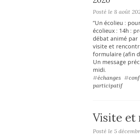
2020
Posté le 8 août 20
“Un écolieu : po
écolieux : 14h : 
débat animé par 
visite et rencont
formulaire (afin 
Un message précis
midi.
#
échanges
#
conf
participatif
Visite et
Posté le 5 décemb