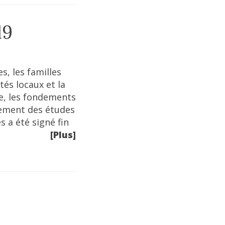
19
s, les familles
tés locaux et la
pe, les fondements
ncement des études
 a été signé fin
[Plus]