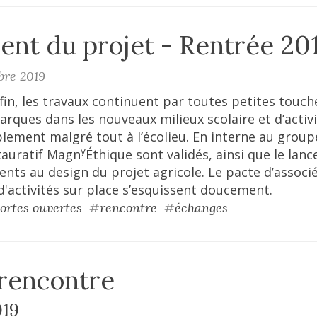
nt du projet - Rentrée 20
bre 2019
fin, les travaux continuent par toutes petites touche
rques dans les nouveaux milieux scolaire et d’activi
iblement malgré tout à l’écolieu. En interne au grou
y
tauratif Magn
Éthique sont validés, ainsi que le la
s au design du projet agricole. Le pacte d’associés
 d'activités sur place s’esquissent doucement.
ortes ouvertes
#
rencontre
#
échanges
 rencontre
019