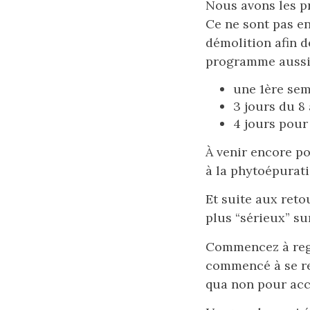
Nous avons les pr
Ce ne sont pas e
démolition afin 
programme aussi 
une 1ère sem
3 jours du 8
4 jours pour
À venir encore p
à la phytoépurati
Et suite aux reto
plus “sérieux” su
Commencez à rega
commencé à se rem
qua non pour accu