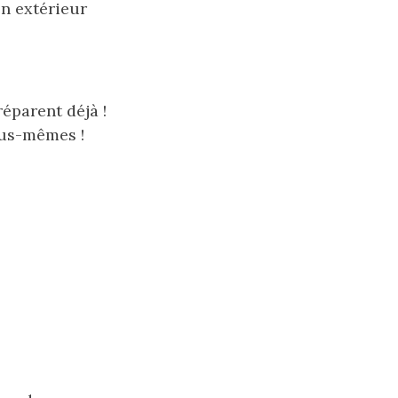
n extérieur
réparent déjà !
ous-mêmes !