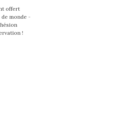
t offert
 de monde -
dhésion
rvation !