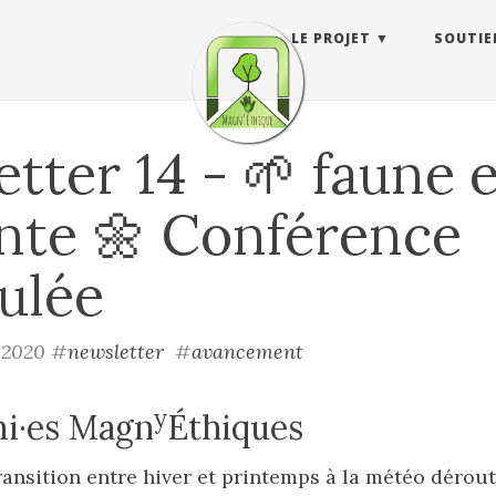
LE PROJET
SOUTIE
tter 14 - 🌱 faune e
nte 🌼 Conférence
ulée
r 2020
#
newsletter
#
avancement
y
mi·es Magn
Éthiques
ansition entre hiver et printemps à la météo dérouta