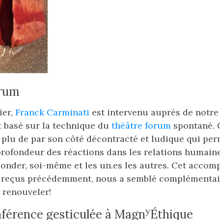
orum
ier,
Franck Carminati
est intervenu auprès de notr
basé sur la technique du
théâtre forum
spontané. 
plu de par son côté décontracté et ludique qui per
profondeur des réactions dans les relations humaine
 sonder, soi-même et les un.es les autres. Cet acco
x reçus précédemment, nous a semblé complémentair
 renouveler!
y
nférence gesticulée à Magn
Éthique