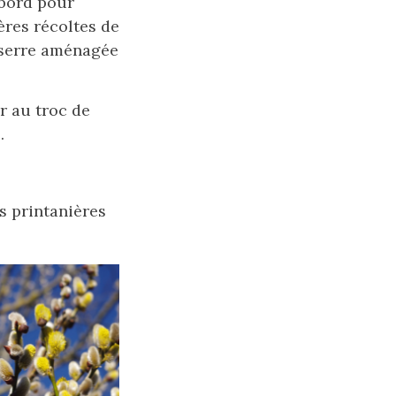
 bord pour
ères récoltes de
 serre aménagée
r au troc de
.
s printanières