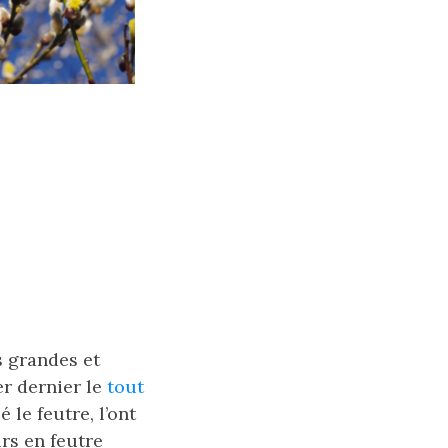
s grandes et
er dernier le
tout
 le feutre, l’ont
urs en feutre