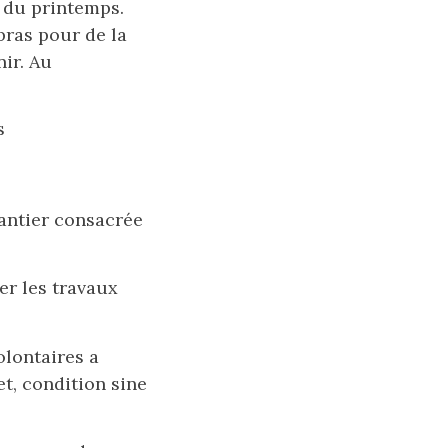
s du printemps.
bras pour de la
ir. Au
s
antier consacrée
er les travaux
volontaires a
t, condition sine