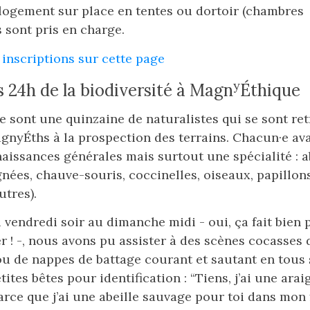
 logement sur place en tentes ou dortoir (chambres 
 sont pris en charge.
 inscriptions sur cette page
y
 24h de la biodiversité à Magn
Éthique
 ce sont une quinzaine de naturalistes qui se sont ret
gnyÉths à la prospection des terrains. Chacun·e ava
issances générales mais surtout une spécialité : ab
nées, chauve-souris, coccinelles, oiseaux, papillon
utres).
u vendredi soir au dimanche midi - oui, ça fait bien 
 ! -, nous avons pu assister à des scènes cocasses
ou de nappes de battage courant et sautant en tous
ites bêtes pour identification : “Tiens, j’ai une araig
rce que j’ai une abeille sauvage pour toi dans mon f