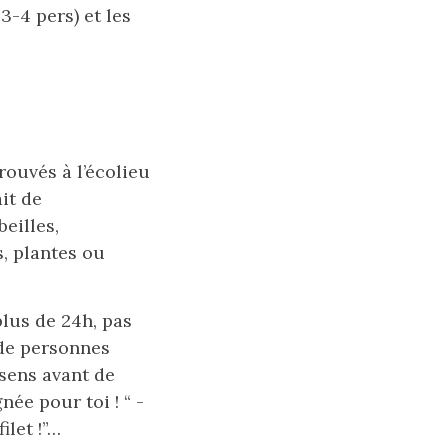
3-4 pers) et les
rouvés à l’écolieu
it de
eilles,
s, plantes ou
plus de 24h, pas
 de personnes
 sens avant de
née pour toi ! “ -
ilet !”…