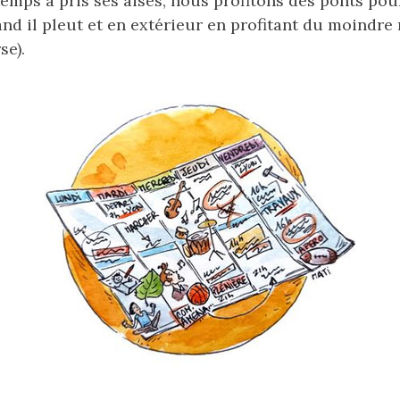
temps a pris ses aises, nous profitons des ponts po
and il pleut et en extérieur en profitant du moindre 
se).