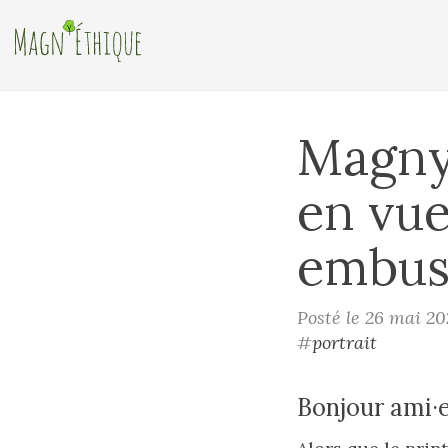
Magny
en vue
embus
Posté le 26 mai 2
#
portrait
Bonjour ami·