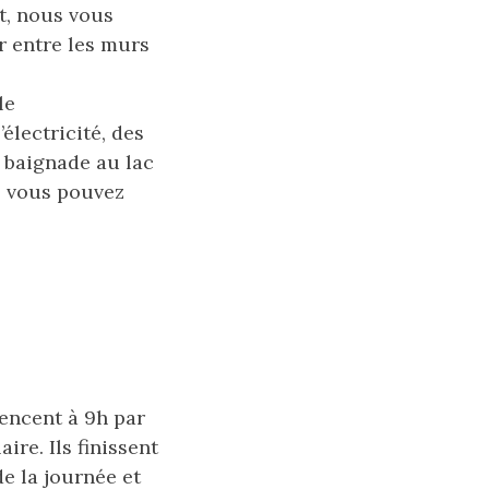
t, nous vous
r entre les murs
le
électricité, des
s baignade au lac
s, vous pouvez
mencent à 9h par
re. Ils finissent
e la journée et