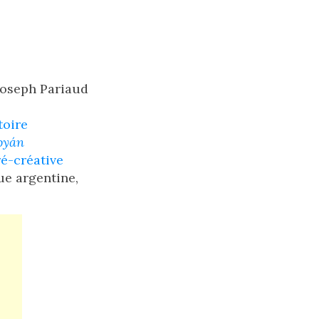
 Joseph Pariaud
toire
oyán
ré-créative
ue argentine,