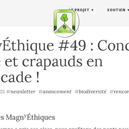
LE PROJET
SOUTIEN
Éthique #49 : Conc
 et crapauds en
cade !
025
#
newsletter
#
avancement
#
biodiversité
#
renco
y
es Magn
Éthiques