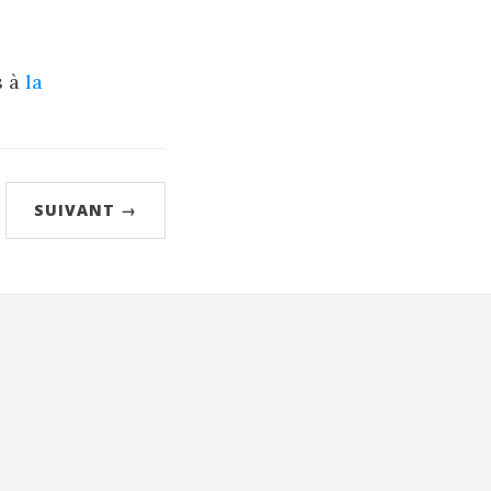
s à
la
SUIVANT →