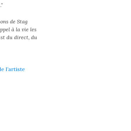
.”
sons de Stag
pel à la vie les
st du direct, du
de l’artiste